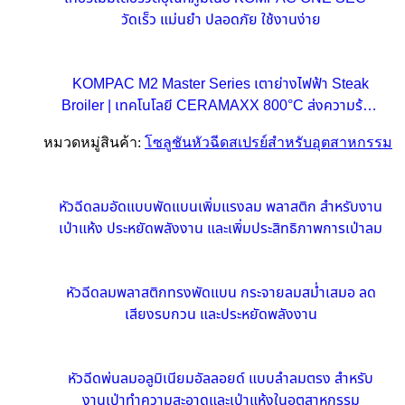
วัดเร็ว แม่นยำ ปลอดภัย ใช้งานง่าย
KOMPAC M2 Master Series เตาย่างไฟฟ้า Steak
Broiler | เทคโนโลยี CERAMAXX 800°C ส่งความร้อน
รวดเร็วเพื่อธุรกิจอาหารขนาดกลาง
หมวดหมู่สินค้า:
โซลูชันหัวฉีดสเปรย์สำหรับอุตสาหกรรม
หัวฉีดลมอัดแบบพัดแบนเพิ่มแรงลม พลาสติก สำหรับงาน
เป่าแห้ง ประหยัดพลังงาน และเพิ่มประสิทธิภาพการเป่าลม
หัวฉีดลมพลาสติกทรงพัดแบน กระจายลมสม่ำเสมอ ลด
เสียงรบกวน และประหยัดพลังงาน
หัวฉีดพ่นลมอลูมิเนียมอัลลอยด์ แบบลำลมตรง สำหรับ
งานเป่าทำความสะอาดและเป่าแห้งในอุตสาหกรรม