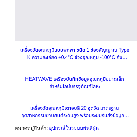
เครื่องวัดอุณหภูมิแบบพกพา ชนิด 1 ช่องสัญญาณ Type
K ความละเอียด ±0.4°C ช่วงอุณหภูมิ -100°C ถึง
1372°C
HEATWAVE เครื่องบันทึกข้อมูลอุณหภูมิขนาดเล็ก
สำหรับไลน์บรรจุภัณฑ์โลหะ
เครื่องวัดอุณหภูมิเตาอบสี 20 จุดวัด มาตรฐาน
อุตสาหกรรมยานยนต์ระดับสูง พร้อมระบบรับส่งข้อมูลไร้
สายแบบเรียลไทม์
หมวดหมู่สินค้า:
อุปกรณ์ในระบบพ่นสีฝุ่น