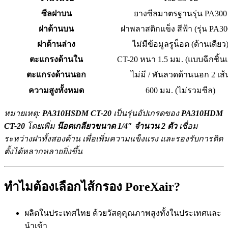
ซีลฝาบน
ยางซีลมาตรฐานรุ่น PA300
ฝาด้านบน
ฝาพลาสติกแข็ง สีฟ้า (รุ่น PA3
ฝาด้านล่าง
ไม่มีข้อมูลรูน็อต (ด้านเดียว
ตะแกรงด้านใน
CT-20 หนา 1.5 มม. (แบบฉีกชิ้นเ
ตะแกรงด้านนอก
ไม่มี / พันลวดด้านนอก 2 เส้
ความสูงทั้งหมด
600 มม. (ไม่รวมซีล)
หมายเหตุ:
PA310HSDM CT-20
เป็นรุ่นอัปเกรดของ
PA310HDM
CT-20
โดยเพิ่ม
น๊อตเกลียวขนาด 1/4″ จำนวน 2 ตัว
เชื่อม
ระหว่างฝาทั้งสองด้าน เพื่อเพิ่มความแข็งแรง และรองรับการติด
ตั้งได้หลากหลายยิ่งขึ้น
ทำไมต้องเลือกไส้กรอง PoreXair?
ผลิตในประเทศไทย ด้วยวัสดุคุณภาพสูงทั้งในประเทศและ
นำเข้า