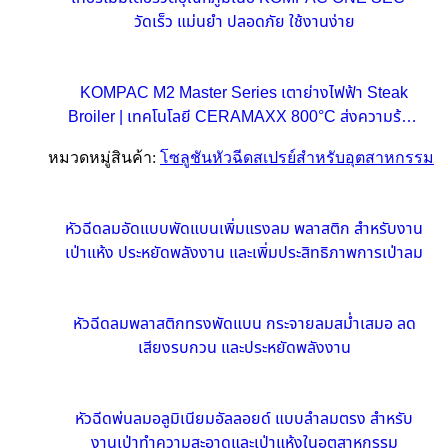
วัดเร็ว แม่นยำ ปลอดภัย ใช้งานง่าย
KOMPAC M2 Master Series เตาย่างไฟฟ้า Steak
Broiler | เทคโนโลยี CERAMAXX 800°C ส่งความร้อน
รวดเร็วเพื่อธุรกิจอาหารขนาดกลาง
หมวดหมู่สินค้า:
โซลูชันหัวฉีดสเปรย์สำหรับอุตสาหกรรม
หัวฉีดลมอัดแบบพัดแบนเพิ่มแรงลม พลาสติก สำหรับงาน
เป่าแห้ง ประหยัดพลังงาน และเพิ่มประสิทธิภาพการเป่าลม
หัวฉีดลมพลาสติกทรงพัดแบน กระจายลมสม่ำเสมอ ลด
เสียงรบกวน และประหยัดพลังงาน
หัวฉีดพ่นลมอลูมิเนียมอัลลอยด์ แบบลำลมตรง สำหรับ
งานเป่าทำความสะอาดและเป่าแห้งในอุตสาหกรรม