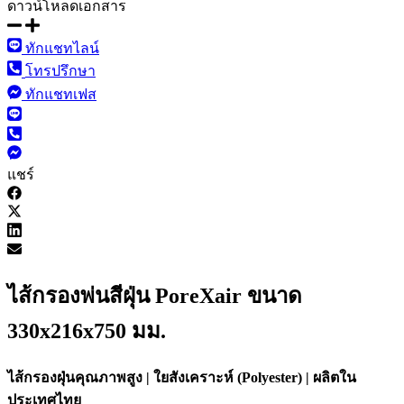
ดาวน์โหลดเอกสาร
ทักแชทไลน์
โทรปรึกษา
ทักแชทเฟส
แชร์
ไส้กรองพ่นสีฝุ่น PoreXair ขนาด
330x216x750 มม.
ไส้กรองฝุ่นคุณภาพสูง | ใยสังเคราะห์ (Polyester) | ผลิตใน
ประเทศไทย