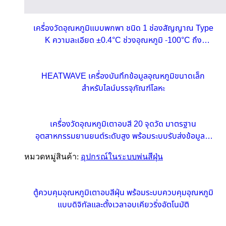
เครื่องวัดอุณหภูมิแบบพกพา ชนิด 1 ช่องสัญญาณ Type
K ความละเอียด ±0.4°C ช่วงอุณหภูมิ -100°C ถึง
1372°C
HEATWAVE เครื่องบันทึกข้อมูลอุณหภูมิขนาดเล็ก
สำหรับไลน์บรรจุภัณฑ์โลหะ
เครื่องวัดอุณหภูมิเตาอบสี 20 จุดวัด มาตรฐาน
อุตสาหกรรมยานยนต์ระดับสูง พร้อมระบบรับส่งข้อมูลไร้
สายแบบเรียลไทม์
หมวดหมู่สินค้า:
อุปกรณ์ในระบบพ่นสีฝุ่น
ตู้ควบคุมอุณหภูมิเตาอบสีฝุ่น พร้อมระบบควบคุมอุณหภูมิ
แบบดิจิทัลและตั้งเวลาอบเคียวริ่งอัตโนมัติ