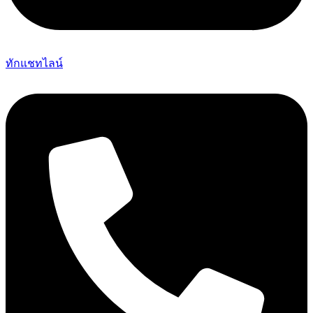
ทักแชทไลน์