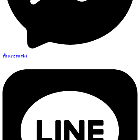
ทักแชทเฟส