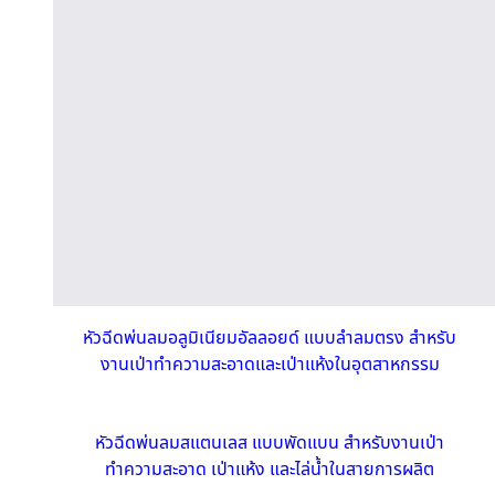
หัวฉีดพ่นลมอลูมิเนียมอัลลอยด์ แบบลำลมตรง สำหรับ
งานเป่าทำความสะอาดและเป่าแห้งในอุตสาหกรรม
หัวฉีดพ่นลมสแตนเลส แบบพัดแบน สำหรับงานเป่า
ทำความสะอาด เป่าแห้ง และไล่น้ำในสายการผลิต